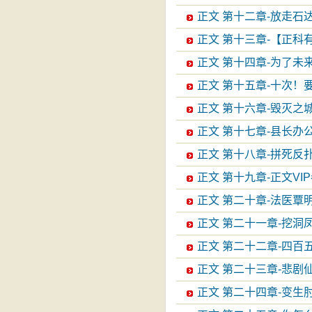
正文 第十二章-放走石
正文 第十三章-【正科
正文 第十四章-为了未
正文 第十五章-十次！
正文 第十六章-毁灭之
正文 第十七章-县长办
正文 第十八章-拼死反
正文 第十九章-正文V
正文 第二十章-法医覃
正文 第二十一章-挖洞
正文 第二十二章-四百
正文 第二十三章-悲剧
正文 第二十四章-变