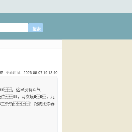
完结
更新时间：
2026-08-07 19:13:40
��，这里没有斗气
位��，两玄境��，九
快你三条街！跟我比炼器