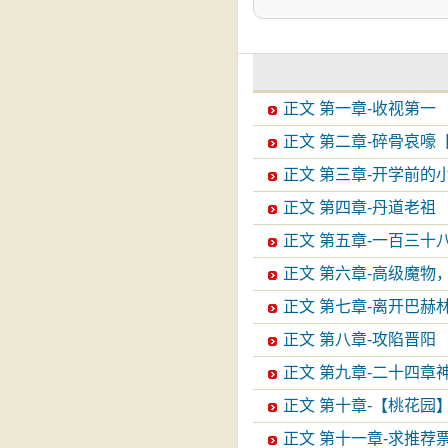
正文 第一章-收视第一
正文 第二章-碎骨哀嚎
正文 第三章-开学前的
正文 第四章-丹道老祖
正文 第五章-一百三十
正文 第六章-高级魔物
正文 第七章-离开巴赫
正文 第八章-攻陷晋阳
正文 第九章-二十四章
正文 第十章-【桃花园
正文 第十一章-求推