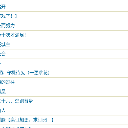
达开
有戏了！】
来而努力
要十次才满足！
城城主
公会
扑
IP卷_守株待兔（一更求花）
明的过往
凤凰
五十六、逃跑替身
仙人
生肘腋【高订加更，求订阅！】