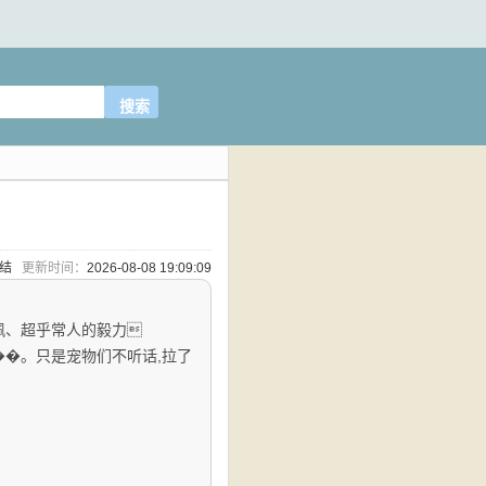
完结
更新时间：
2026-08-08 19:09:09
佩、超乎常人的毅力
��。只是宠物们不听话,拉了