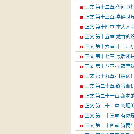
正文 第十二章-传闻真
正文 第十三章-拳碎世
正文 第十四章-本大人
正文 第十五章-龙竹的
正文 第十六章-十二、
正文 第十七章-最后还
正文 第十八章-灵魂等
正文 第十九章-【探病
正文 第二十章-终报血
正文 第二十一章-萧老
正文 第二十二章-蛇胆
正文 第二十三章-有你
正文 第二十四章-诗雨