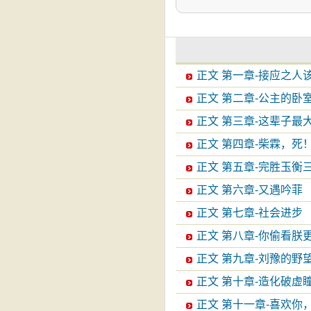
正文 第一章-接应之人
正文 第二章-公主的卧
正文 第三章-这辈子最
正文 第四章-柴霖，死
正文 第五章-完胜玉衡
正文 第六章-又遇吟菲
正文 第七章-社会进步
正文 第八章-你偷看朕
正文 第九章-刘豫的野
正文 第十章-造化破虚
正文 第十一章-喜欢你