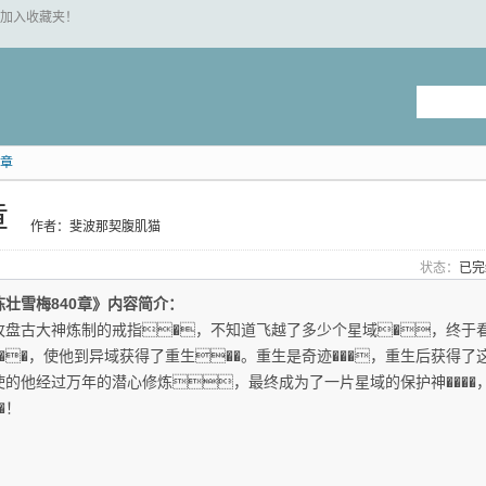
 "加入收藏夹！
0章
章
作者：斐波那契腹肌猫
状态：
已
陈壮雪梅840章》内容简介：
枚盘古大神炼制的戒指�，不知道飞越了多少个星域�，终于看
���，使他到异域获得了重生��。重生是奇迹���，重生后获得了
使的他经过万年的潜心修炼，最终成为了一片星域的保护神����
��！