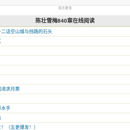
显示更多
陈壮雪梅840章在线阅读
十二话空山城与挡路的石头
区
！
们渴求月票
募水手
击
亡！（五更爆发！）