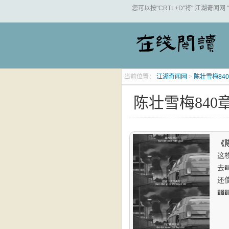
您可以按"CRTL+D"将" 江湖奇闻网
当前位置：
江湖奇闻网
>
陈壮雪梅84
陈壮雪梅840
《
这
去
还
��