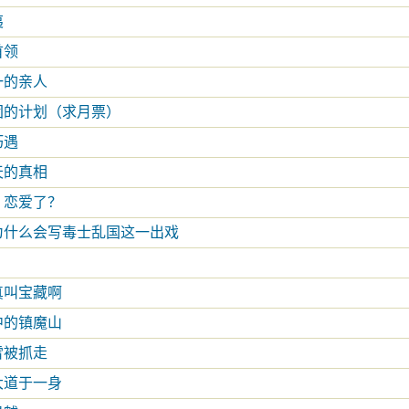
夷
首领
一的亲人
团的计划（求月票）
巧遇
天的真相
，恋爱了？
下为什么会写毒士乱国这一出戏
真叫宝藏啊
中的镇魔山
雪被抓走
大道于一身