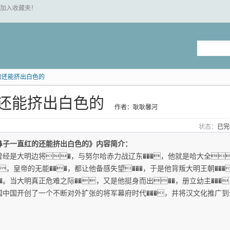
 "加入收藏夹！
的还能挤出白色的
还能挤出白色的
作者：耿耿馨河
状态：
已
鼻子一直红的还能挤出白色的》内容简介：
曾经是大明边将�，与努尔哈赤力战辽东���，他就是哈大全
��，皇帝的无能���，都让他备感失望���，于是他背叛大明王朝��
���。当大明真正危难之际��，又是他挺身而出��，册立幼主���
国中国开创了一个不断对外扩张的将军幕府时代���，并将汉文化推广到全