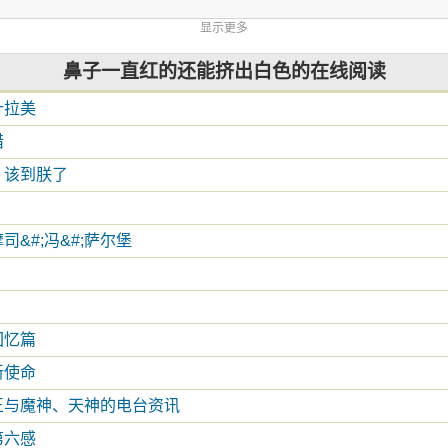
显示更多
鼻子一直红的还能挤出白色的在线阅读
什拉美
猎
，该到朕了
司&#;冯&#;萨尔堡
回忆篇
新使命
王与魔神、天神的电台资讯
第六感