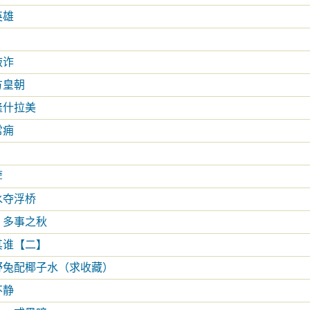
英雄
敲诈
方皇朝
隆什拉美
常痈
孽
水夺浮桥
，多事之秋
其谁【二】
野兔配椰子水（求收藏）
不静