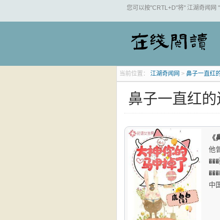
您可以按"CRTL+D"将" 江湖奇闻网
当前位置：
江湖奇闻网
>
鼻子一直红
鼻子一直红的
《
他
�
�
中