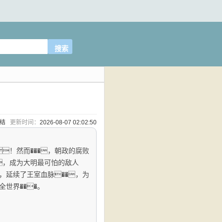
完结
更新时间：
2026-08-07 02:02:50
！然而���，朝政的腐败
�，成为大明最可怕的敌人
，延续了王室血脉��，为
世界���。