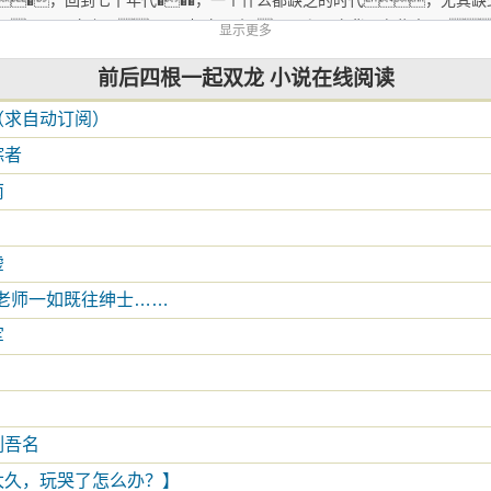
�，回到七十年代���，一个什么都缺乏的时代，尤其缺
��，天天向上��。1：架空历史���，和现实背景有些出入�
显示更多
�！3：这是男主言情文�，会有女主的��，不要求耽美�
前后四根一起双龙 小说在线阅读
�，就直接弃文��！喜欢的亲们可以提前收藏下����，(づ￣3￣)
�！基友的文都很不错：
（求自动订阅）
踪者
南
虚
佐佑老师一如既往绅士……
军
刻吾名
太久，玩哭了怎么办？】