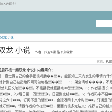
 "加入收藏夹！
双龙 小说
双龙 小说
作者：拉迪亚斯.洛.贝尔蒙特
状态：
已
前后四根一起双龙 小说》内容简介：
曦一直觉得自己的金手指很鸡肋���，能预知三天内发生的事情有什
她梦到自己被指给四阿哥做格格��……1：架空清朝����，不
者幼儿园文笔��，不能接受就直接点X吧�。3：作者最擅长O
v��，入v后日更一万�，日更到完结���。5：作者码字不易�
之六十����。订阅不足的话���，会延迟四十八小时���。订阅足的
下就好���。请戳作者的专栏��，里面有很多完结文：推荐自己的新