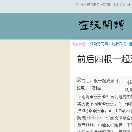
您可以按"CRTL+D"将" 江湖奇闻网
当前位置：
江湖奇闻网
>
前后四根一起
前后四根一起
《
明
下雨吗��？直到选秀中
实历史不同��。2：作
点X吧���。4：1.7号入
防盗，订阅比例是百分
章节����，小仙女们缓存一