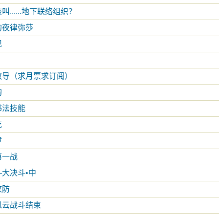
......地下联络组织？
的夜律弥莎
现
教导（求月票求订阅）
韵
书法技能
吃
章
第一战
—大决斗•中
攻防
风云战斗结束