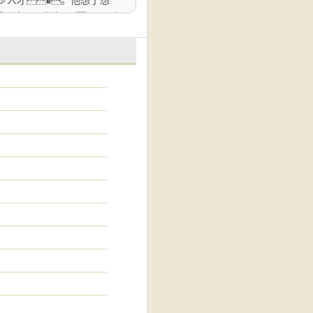
少人才�。他想了想
，请不要考究���！2：金
�！4：作者文笔和智商都
づ好莱坞大导演重生在好莱坞做导