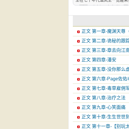
生在七十年代温凤生一觉醒来
��，决定还是好好学习
手指粗大��，无脑苏爽文
有限��，不能接受的�
演���，男主言情文
正文 第一章-魔渊天尊
正文 第二章-诡秘的跟
正文 第三章-章去向江
正文 第四章-潘安
正文 第五章-没你那么
正文 第六章-Page
正文 第七章-毒草雇佣
正文 第八章-治疗之法
正文 第九章-心笑面痛
正文 第十章-生生世世
正文 第十一章-【别玩