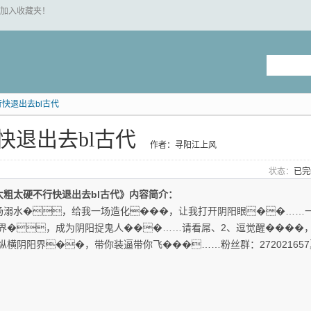
 "加入收藏夹！
快退出去bl古代
快退出去bl古代
作者：寻阳江上风
状态：
已
太粗太硬不行快退出去bl古代》内容简介：
场溺水�，给我一场造化���，让我打开阴阳眼��……
界�，成为阴阳捉鬼人���……请看屌、2、逗觉醒����
阴阳界��，带你装逼带你飞���……粉丝群：272021657夏夏