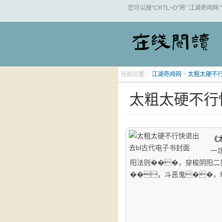
您可以按"CRTL+D"将" 江湖奇闻网
当前位置：
江湖奇闻网
>
太粗太硬不行
太粗太硬不行
《
一
阳法则���，穿梭阴阳二
��，斗恶鬼��，纵横