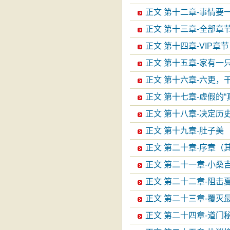
正文 第十二章-事情要
正文 第十三章-全部章
正文 第十四章-VIP章
正文 第十五章-家有一
正文 第十六章-六更，
正文 第十七章-虚假的“真
正文 第十八章-决定历
正文 第十九章-肚子美
正文 第二十章-序章（
正文 第二十一章-小桑
正文 第二十二章-阻击
正文 第二十三章-覆灭
正文 第二十四章-道门