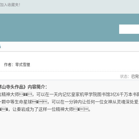
 "加入收藏夹！
品
作者：零式雪狸
状态：
已
寒山寺头作品》内容简介：
位精神大师��，可以在一天内记忆皇家机甲学院图书馆3亿6千万本书籍
一颗中等生命星球�，可以在一分钟内让任何一位女神从灵魂深处爱
���，让秦岩成为了这样一位精神大师�。