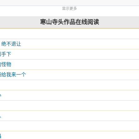
显示更多
寒山寺头作品在线阅读
，绝不退让
到手下
的怪物
袭给我来一个
心
人
儡