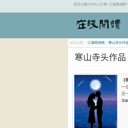
您可以按"CRTL+D"将" 江湖奇闻网
当前位置：
江湖奇闻网
>
寒山寺头作
寒山寺头作品
《
一
灭
体