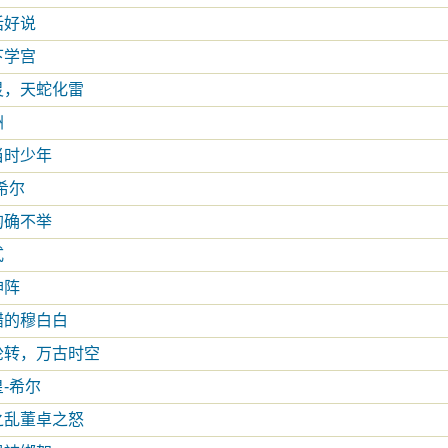
话好说
下学宫
灵，天蛇化雷
洲
当时少年
希尔
的确不举
式
神阵
醋的穆白白
轮转，万古时空
-希尔
之乱董卓之怒