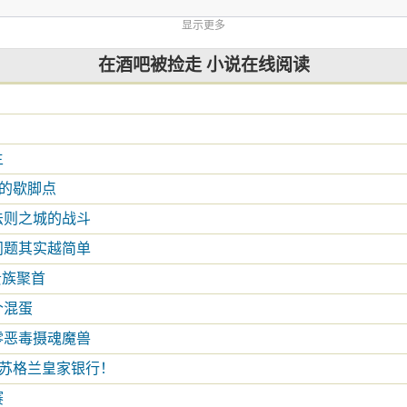
显示更多
在酒吧被捡走 小说在线阅读
主
后的歇脚点
法则之城的战斗
问题其实越简单
贵族聚首
个混蛋
零恶毒摄魂魔兽
许”苏格兰皇家银行！
赛