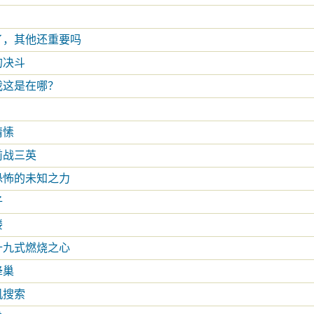
了，其他还重要吗
的决斗
我这是在哪？
情愫
前战三英
恐怖的未知之力
子
楼
十九式燃烧之心
蜂巢
机搜索