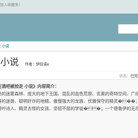
 "加入收藏夹！
 小说
 小说
作者：伊拉诺e
状态：
已
在酒吧被捡走 小说》内容简介：
秘的迷雾森林、庞大的地下王国、混乱的血色荒原、玄奥的奇特空间、广
暴的迷兽、聪明奸诈的地精、傲慢强大的龙族、优雅保守的精灵���
游吟诗人、精灵古怪的女孩、坚韧不屈的学徒��；一个德鲁伊的无