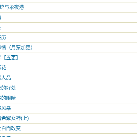
系统与永夜港
约
生
来历
事情（月票加更）
手【五更】
莲花
看人品
业的好处
般的眼睛
与风暴
希耀女神(上)
大白而改变