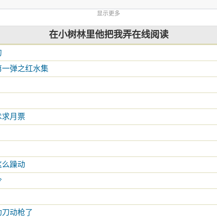
显示更多
在小树林里他把我弄在线阅读
约
第一弹之红水集
术求月票
这么躁动
令
动刀动枪了