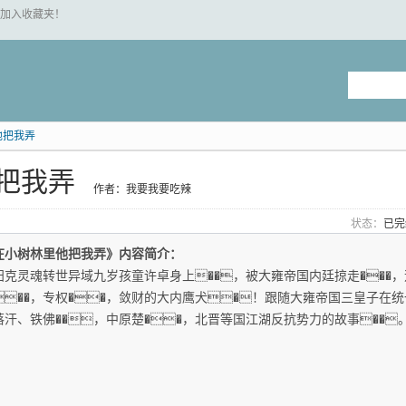
 "加入收藏夹！
他把我弄
把我弄
作者：我要我要吃辣
状态：
已
在小树林里他把我弄》内容简介：
阳克灵魂转世异域九岁孩童许卓身上��，被大雍帝国内廷掠走���，逐
��，专权��，敛财的大内鹰犬�！跟随大雍帝国三皇子在
落汗、铁佛��，中原楚��，北晋等国江湖反抗势力的故事��