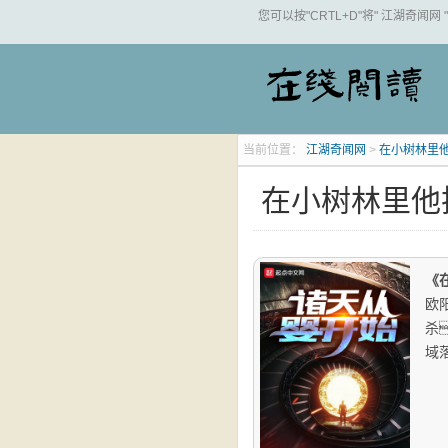
您可以按"CRTL+D"将" 江湖奇闻网
当前位置：
江湖奇闻网
>
在小树林里
在小树林里他
《
欧
杀
域