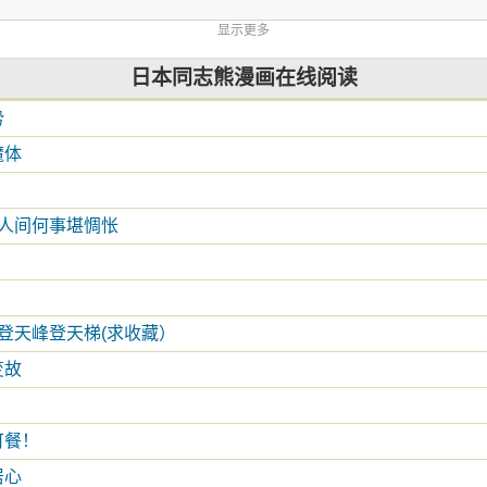
显示更多
日本同志熊漫画在线阅读
势
魔体
 人间何事堪惆怅
_登天峰登天梯(求收藏）
变故
可餐！
居心