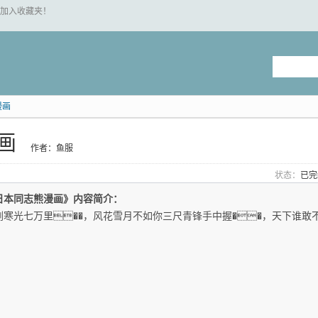
 "加入收藏夹！
漫画
画
作者：鱼服
状态：
已
日本同志熊漫画》内容简介：
剑寒光七万里��，风花雪月不如你三尺青锋手中握��，天下谁敢