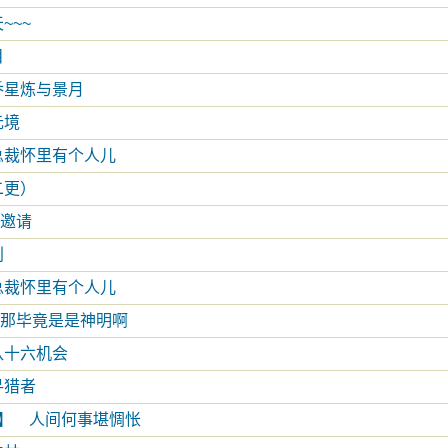
~~~
目
乔星炼与景月
元境
总裁怀里有个人儿
二更）
会邀请
利
总裁怀里有个人儿
.但那毕竟是是神明啊
八十六机会
寻猎者
§】 人间何事堪惆怅