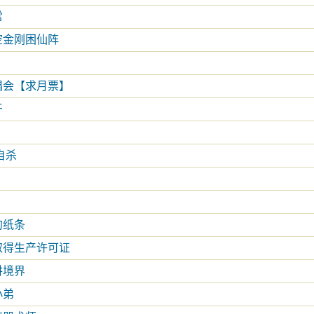
常
空金刚困仙阵
！
唱会【求月票】
牙
自杀
的纸条
取得生产许可证
讲境界
小弟