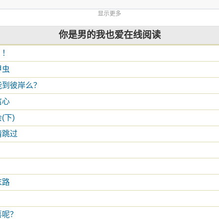
显示更多
你是男的我也爱在线阅读
！！
甲虫
能到彼岸么？
信心
(下)
请跳过
末路
喜呢？