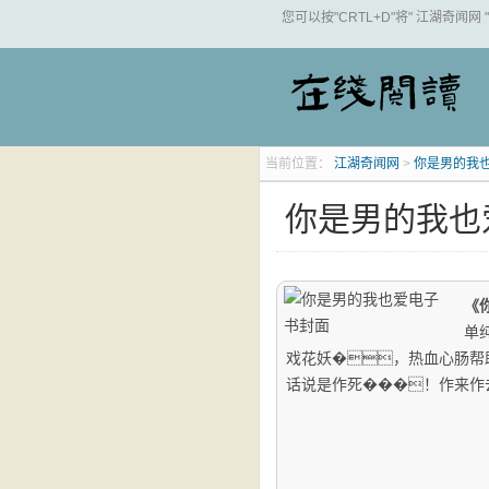
您可以按"CRTL+D"将" 江湖奇闻网
当前位置：
江湖奇闻网
>
你是男的我
你是男的我也
《
单
戏花妖�，热血心肠帮
话说是作死���！作来作