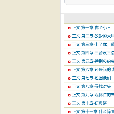
正文 第一章-你个小三
正文 第二章-狡猾的大
正文 第三章-上了你，
正文 第四章-三苦衷三
正文 第五章-特别の约会
正文 第六章-还是错的
正文 第七章-包围他们
正文 第八章-寻找对头
正文 第九章-温体仁的
正文 第十章-伍典簿
正文 第十一章-什么惊