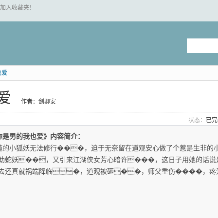
 "加入收藏夹！
也爱
爱
作者：剑卿安
状态：
已
你是男的我也爱》内容简介：
纯的小狐妖无法修行���，迫于无奈留在道观安心做了个惹是生非的
助蛇妖��，又引来江湖侠女芳心暗许���，这日子用她的话说
去还真就祸端降临�，道观被砸��，师父重伤����，疼爱她