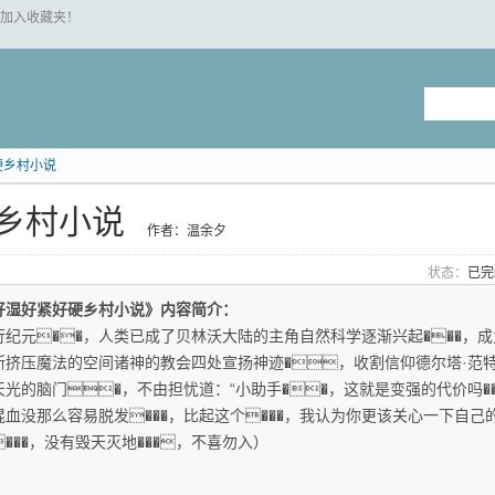
 "加入收藏夹！
硬乡村小说
乡村小说
作者：温余夕
状态：
已
好湿好紧好硬乡村小说》内容简介：
行纪元��，人类已成了贝林沃大陆的主角自然科学逐渐兴起���，
断挤压魔法的空间诸神的教会四处宣扬神迹�，收割信仰德尔塔·范
天光的脑门�，不由担忧道：“小助手��，这就是变强的代价吗��
血没那么容易脱发���，比起这个���，我认为你更该关心一下自己的身高�
���，没有毁天灭地���，不喜勿入）