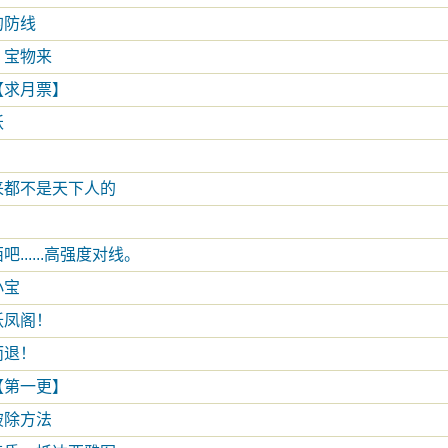
的防线
，宝物来
【求月票】
妖
来都不是天下人的
......高强度对线。
小宝
跃凤阁！
而退！
【第一更】
破除方法