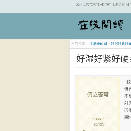
您可以按"CRTL+D"将" 江湖奇闻网
当前位置：
江湖奇闻网
>
好湿好紧好
好湿好紧好硬
《
诗
不
射
的混
魔