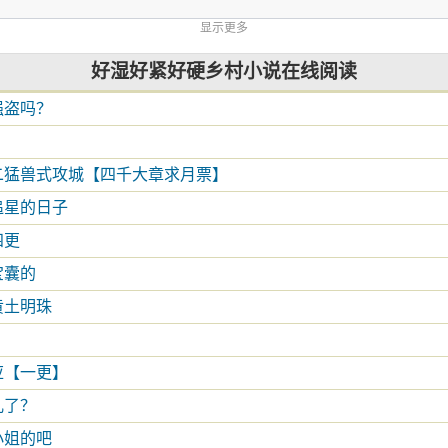
显示更多
好湿好紧好硬乡村小说在线阅读
强盗吗？
十二猛兽式攻城【四千大章求月票】
追星的日子
四更
宝囊的
黄土明珠
应【一更】
儿了？
小姐的吧